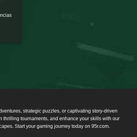
ências
entures, strategic puzzles, or captivating story-driven
n thrilling tournaments, and enhance your skills with our
apes. Start your gaming journey today on 95r.com.