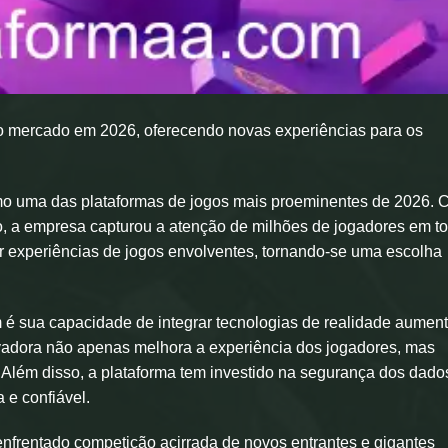
no mercado em 2026, oferecendo novas experiências para os
mo uma das plataformas de jogos mais proeminentes de 2026.
do, a empresa capturou a atenção de milhões de jogadores em t
r experiências de jogos envolventes, tornando-se uma escolha
m é sua capacidade de integrar tecnologias de realidade aumen
novadora não apenas melhora a experiência dos jogadores, mas
 Além disso, a plataforma tem investido na segurança dos dado
 e confiável.
nfrentado competição acirrada de novos entrantes e gigantes