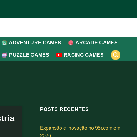
ADVENTURE GAMES
ARCADE GAMES
PUZZLE GAMES
RACING GAMES
POSTS RECENTES
tria
Expansão e Inovação no 95r.com em
2026