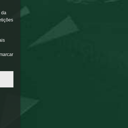
 da
etições
ais
 marcar