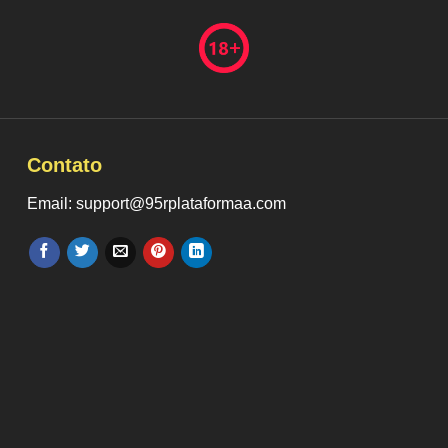
Contato
Email: support@95rplataformaa.com