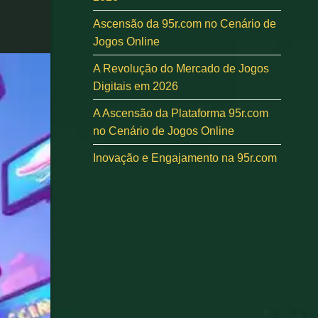
Ascensão da 95r.com no Cenário de
Jogos Online
A Revolução do Mercado de Jogos
Digitais em 2026
A Ascensão da Plataforma 95r.com
no Cenário de Jogos Online
Inovação e Engajamento na 95r.com