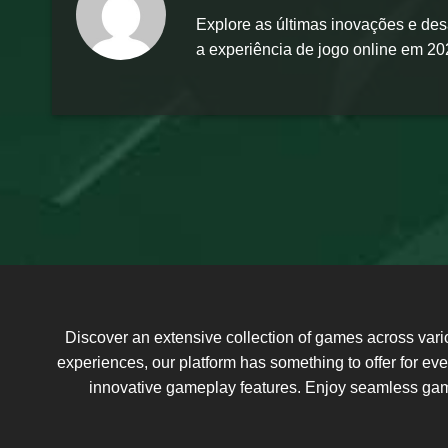
Explore as últimas inovações e des
a experiência de jogo online em 20
Discover an extensive collection of games across vario
experiences, our platform has something to offer for eve
innovative gameplay features. Enjoy seamless gam