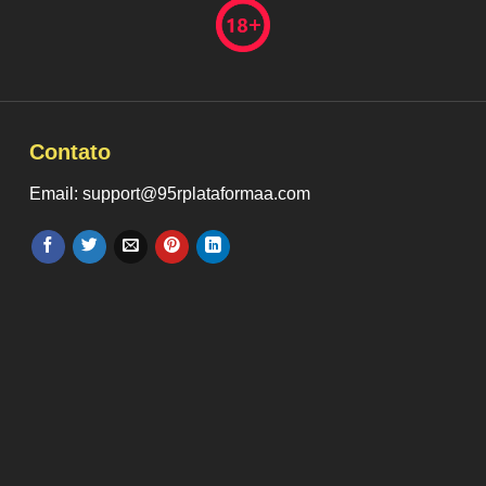
Contato
Email: support@95rplataformaa.com