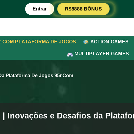
R$8888 BÔNUS
Entrar
R.COM PLATAFORMA DE JOGOS
ACTION GAMES
MULTIPLAYER GAMES
Da Plataforma De Jogos 95r.com
 | Inovações e Desafios da Plataf