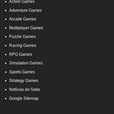
Action Games
Adventure Games
Arcade Games
Multiplayer Games
Puzzle Games
Racing Games
RPG Games
Simulation Games
Sports Games
Strategy Games
Notícias do Setor
Google Sitemap