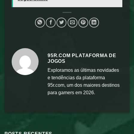
95R.COM PLATAFORMA DE
JOGOS
Exploramos as últimas novidades
e tendências da plataforma
95r.com, um dos maiores destinos
para gamers em 2026.
POSTS RECENTES