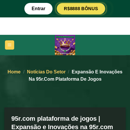
Skip
R$8888 BÔNUS
Entrar
to
content
Home
/
Notícias Do Setor
/
Expansão E Inovações
Na 95r.com Plataforma De Jogos
95r.com plataforma de jogos |
Expansão e Inovações na 95r.com