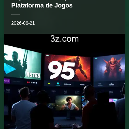
Plataforma de Jogos
2026-06-21