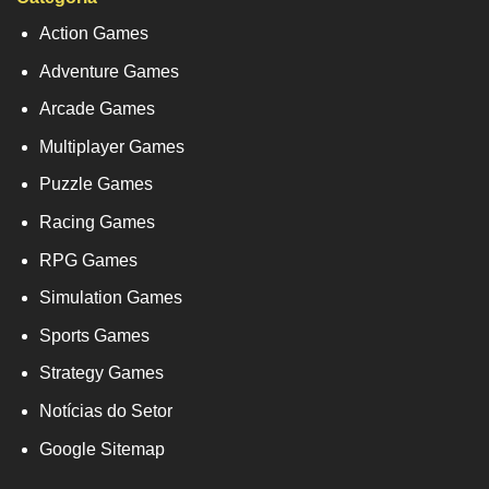
Action Games
Adventure Games
Arcade Games
Multiplayer Games
Puzzle Games
Racing Games
RPG Games
Simulation Games
Sports Games
Strategy Games
Notícias do Setor
Google Sitemap