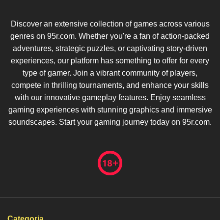
Discover an extensive collection of games across various
genres on 95r.com. Whether you're a fan of action-packed
adventures, strategic puzzles, or captivating story-driven
experiences, our platform has something to offer for every
type of gamer. Join a vibrant community of players,
compete in thrilling tournaments, and enhance your skills
with our innovative gameplay features. Enjoy seamless
gaming experiences with stunning graphics and immersive
soundscapes. Start your gaming journey today on 95r.com.
Categoria