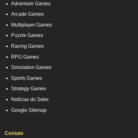
Adventure Games
Arcade Games
Multiplayer Games
Puzzle Games
Racing Games
RPG Games
Simulation Games
Sports Games
Strategy Games
Notícias do Setor
Google Sitemap
Contato