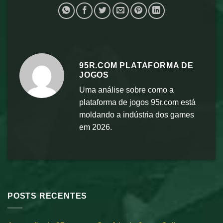
95R.COM PLATAFORMA DE
JOGOS
Uma análise sobre como a
plataforma de jogos 95r.com está
moldando a indústria dos games
em 2026.
POSTS RECENTES