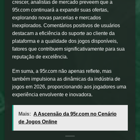
crescer, analistas de mercado preveem que a
95r.com continuará a expandir suas ofertas,
explorando novas parcerias e mercados
inexplorados. Comentários positivos de usuários
destacam a eficiência do suporte ao cliente da
plataforma e a qualidade dos jogos disponíveis,
fatores que contribuem significativamente para sua
reputação de excelência.
Em suma, a 95r.com não apenas reflete, mas
também impulsiona as dinâmicas da indústria de
jogos em 2026, proporcionando aos jogadores uma
experiência envolvente e inovadora.
Mais:
A Ascensão da 95r.com no Cenário
de Jogos Online