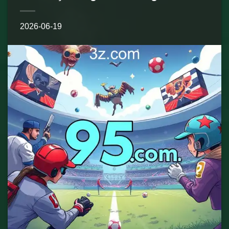
2026-06-19