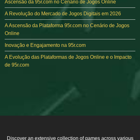
Ascensão da 95r.com no Cenário de Jogos Online
A Revolução do Mercado de Jogos Digitais em 2026
A Ascensão da Plataforma 95r.com no Cenário de Jogos
Online
Inovação e Engajamento na 95r.com
A Evolução das Plataformas de Jogos Online e o Impacto
de 95r.com
Discover an extensive collection of games across various