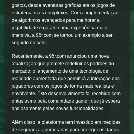
gostos, desde aventuras gráficas até os jogos de
estratégia mais complexos. Com a implementação
de algoritmos avançados para melhorar a
jogabilidade e garantir uma experiência mais
imersiva, a 95r.com se tornou um exemplo a ser
seguido no setor.
Recentemente, a 95r.com anunciou uma nova
atualização que promete redefinir os padrões do
mercado: o lançamento de uma tecnologia de
realidade aumentada que permitirá a interação dos
jogadores com os jogos de forma mais realista e
envolvente. Este desenvolvimento foi recebido com
entusiasmo pela comunidade gamer, que já espera
ansiosamente pelas novas funcionalidades.
Além disso, a plataforma tem investido em medidas
de segurança aprimoradas para proteger os dados