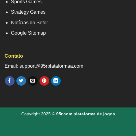
Sports Games
Strategy Games
Notícias do Setor
Google Sitemap
Contato
Email: support@95rplataformaa.com
Copyright 2025 ©
95r.com plataforma de jogos