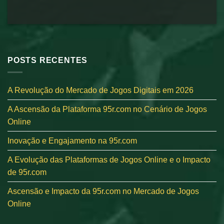
POSTS RECENTES
A Revolução do Mercado de Jogos Digitais em 2026
A Ascensão da Plataforma 95r.com no Cenário de Jogos
Online
Inovação e Engajamento na 95r.com
A Evolução das Plataformas de Jogos Online e o Impacto
de 95r.com
Ascensão e Impacto da 95r.com no Mercado de Jogos
Online