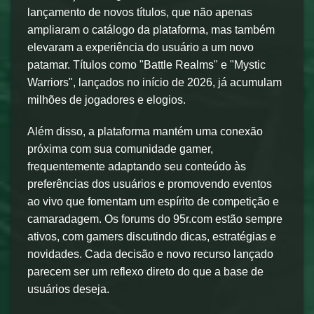
lançamento de novos títulos, que não apenas
ampliaram o catálogo da plataforma, mas também
elevaram a experiência do usuário a um novo
patamar. Títulos como "Battle Realms" e "Mystic
Warriors", lançados no início de 2026, já acumulam
milhões de jogadores e elogios.
Além disso, a plataforma mantém uma conexão
próxima com sua comunidade gamer,
frequentemente adaptando seu conteúdo às
preferências dos usuários e promovendo eventos
ao vivo que fomentam um espírito de competição e
camaradagem. Os forums do 95r.com estão sempre
ativos, com gamers discutindo dicas, estratégias e
novidades. Cada decisão e novo recurso lançado
parecem ser um reflexo direto do que a base de
usuários deseja.