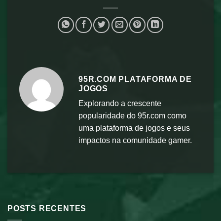
95R.COM PLATAFORMA DE
JOGOS
Explorando a crescente
popularidade do 95r.com como
uma plataforma de jogos e seus
impactos na comunidade gamer.
POSTS RECENTES