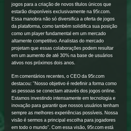
jogos para a criação de novos títulos únicos que
estarão disponíveis exclusivamente na 95r.com.
Essa manobra não só diversifica a oferta de jogos
da plataforma, como também solidifica sua posição
como um player fundamental em um mercado
altamente competitivo. Analistas do mercado
projetam que essas colaborações podem resultar
em um aumento de até 30% na base de usuários
ativos nos próximos dois anos.
Em comentários recentes, o CEO da 95r.com
destacou: "Nosso objetivo é redefinir a forma como
as pessoas se conectam através dos jogos online.
Estamos investindo intensamente em tecnologia e
inovação para garantir que nossos usuários tenham
sempre as melhores experiências possíveis. Nossa
visão é sermos a principal escolha para jogadores
em todo o mundo". Com essa visão, 95r.com está