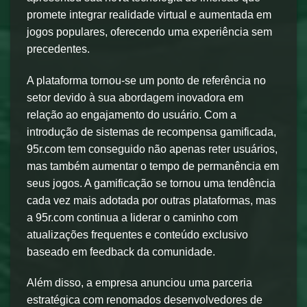
promete integrar realidade virtual e aumentada em
jogos populares, oferecendo uma experiência sem
precedentes.
A plataforma tornou-se um ponto de referência no
setor devido à sua abordagem inovadora em
relação ao engajamento do usuário. Com a
introdução de sistemas de recompensa gamificada,
95r.com tem conseguido não apenas reter usuários,
mas também aumentar o tempo de permanência em
seus jogos. A gamificação se tornou uma tendência
cada vez mais adotada por outras plataformas, mas
a 95r.com continua a liderar o caminho com
atualizações frequentes e conteúdo exclusivo
baseado em feedback da comunidade.
Além disso, a empresa anunciou uma parceria
estratégica com renomados desenvolvedores de