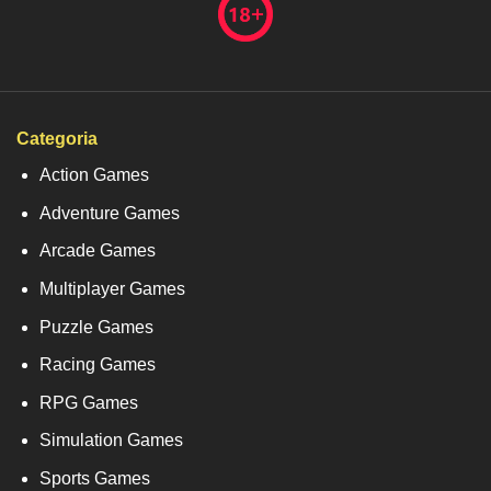
Categoria
Action Games
Adventure Games
Arcade Games
Multiplayer Games
Puzzle Games
Racing Games
RPG Games
Simulation Games
Sports Games