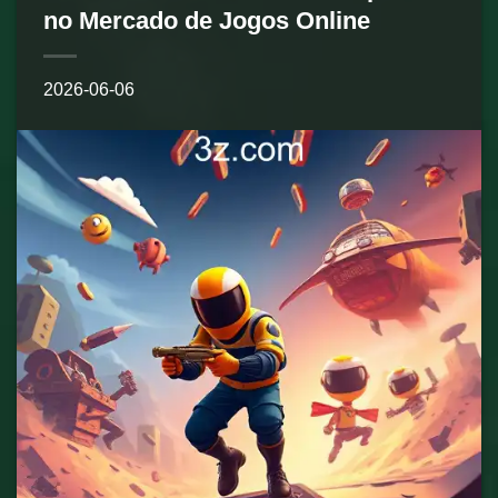
no Mercado de Jogos Online
2026-06-06