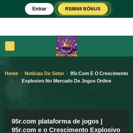
Skip
R$8888 BÔNUS
Entrar
to
content
Home
/
Notícias Do Setor
/
95r.com E O Crescimento
Explosivo No Mercado De Jogos Online
95r.com plataforma de jogos |
95r.com e o Crescimento Explosivo